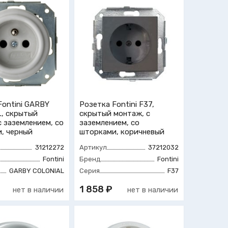
Fontini GARBY
Розетка Fontini F37,
, скрытый
скрытый монтаж, с
с заземлением, со
заземлением, со
, черный
шторками, коричневый
31212272
Артикул
37212032
Fontini
Бренд
Fontini
GARBY COLONIAL
Серия
F37
1 858 ₽
нет в наличии
нет в наличии