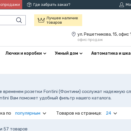
аспродажи
Где забрать заказ?
Мо
Лучшее наличие
товаров
ул. Решетникова, 15, офис 
офис продаж
Лючки и коробки
Умный дом
Автоматика и шк
 временем розетки Fontini (Фонтини) сослужат надежную сл
ntini Вам поможет удобный фильтр нашего каталога.
ка по
популярным
Товаров на странице:
24
и 57 товаров