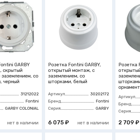
Fontini GARBY
Розетка Fontini GARBY,
Розетка 
, скрытый
открытый монтаж, с
открытый
 заземлением, со
заземлением, со
заземлен
, черный
шторками, белый
шторками
орнамент
31212022
Артикул
30202172
Артикул
Fontini
Бренд
Fontini
Бренд
GARBY COLONIAL
Серия
GARBY
Серия
6 075 ₽
2 709 ₽
нет в наличии
нет в наличии