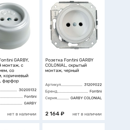
Fontini GARBY,
Розетка Fontini GARBY
 монтаж, с
COLONIAL, скрытый
ием, со
монтаж, черный
, коричневый
, фарфор
Артикул
31209022
30205132
Бренд
Fontini
Fontini
Серия
GARBY COLONIAL
GARBY
2 164 ₽
нет в наличии
нет в наличии