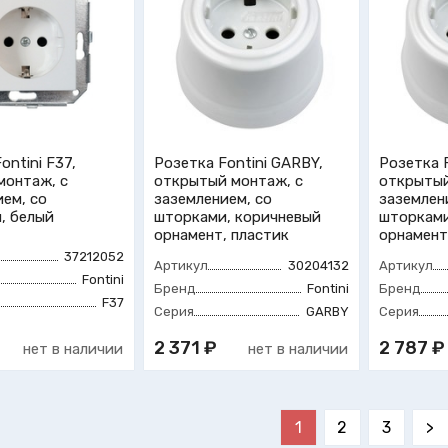
ontini F37,
Розетка Fontini GARBY,
Розетка 
монтаж, с
открытый монтаж, с
открытый
ем, со
заземлением, со
заземлен
, белый
шторками, коричневый
шторками
орнамент, пластик
орнамент
37212052
Артикул
30204132
Артикул
Fontini
Бренд
Fontini
Бренд
F37
Серия
GARBY
Серия
2 371 ₽
2 787 ₽
нет в наличии
нет в наличии
1
2
3
>