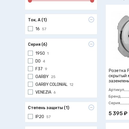
Ток, А (1)
16
57
Серия (6)
1950
1
DO
4
F37
9
Розетка F
скрытый 
GARBY
25
заземлен
GARBY COLONIAL
12
Артикул
VENEZIA
6
Бренд
Серия
Степень защиты (1)
5 395 ₽
IP20
57