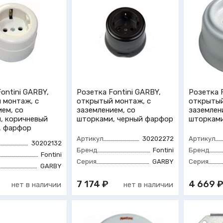
ontini GARBY,
Розетка Fontini GARBY,
Розетка 
 монтаж, с
открытый монтаж, с
открытый
ем, со
заземлением, со
заземлен
, коричневый
шторками, черный фарфор
шторками
, фарфор
Артикул
30202272
Артикул
30202132
Бренд
Fontini
Бренд
Fontini
Серия
GARBY
Серия
GARBY
7 174 ₽
4 669 
нет в наличии
нет в наличии