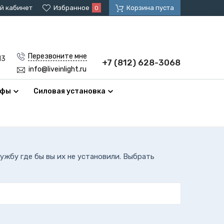
й кабинет
Избранное
Корзина пуста
0
Перезвоните мне
13
+7 (812) 628-3068
info@liveinlight.ru
афы
Силовая установка
ужбу где бы вы их не установили. Выбрать