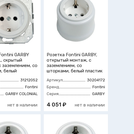
Fontini GARBY
Розетка Fontini GARBY,
, скрытый
открытый монтаж, с
с заземлением, со
заземлением, со
, белый
шторками, белый пластик
31212052
Артикул
30204172
Fontini
Бренд
Fontini
GARBY COLONIAL
Серия
GARBY
4 051 ₽
нет в наличии
нет в наличии