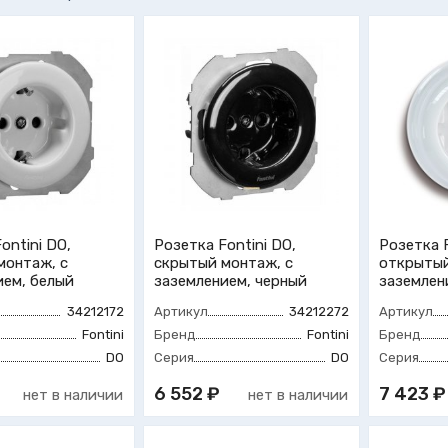
ontini DO,
Розетка Fontini DO,
Розетка F
монтаж, с
скрытый монтаж, с
открытый
ием, белый
заземлением, черный
заземлен
34212172
Артикул
34212272
Артикул
Fontini
Бренд
Fontini
Бренд
DO
Серия
DO
Серия
6 552 ₽
7 423 ₽
нет в наличии
нет в наличии