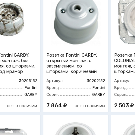
ontini GARBY,
Розетка Fontini GARBY,
Розетка 
 монтаж, без
открытый монтаж, с
COLONIAL
я, со шторками,
заземлением, со
монтаж, 
од мрамор
шторками, коричневый
шторками
30205152
Артикул
30202152
Артикул
Fontini
Бренд
Fontini
Бренд
GARBY
Серия
GARBY
Серия
7 864 ₽
2 503 ₽
нет в наличии
нет в наличии