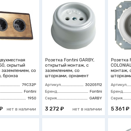
двухместная
Розетка Fontini GARBY,
Розетка 
950, скрытый
открытый монтаж, с
COLONIAL
 заземлением, со
заземлением, со
монтаж, 
, бронза
шторками, орнамент
шторками
79C32P
Артикул
30205112
Артикул
Fontini
Бренд
Fontini
Бренд
1950
Серия
GARBY
Серия
₽
3 272 ₽
5 361 ₽
нет в наличии
нет в наличии