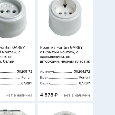
Fontini GARBY,
Розетка Fontini GARBY,
 монтаж, с
открытый монтаж, с
ием, со
заземлением, со
, белый
шторками, черный пластик
30205172
Артикул
30204272
Fontini
Бренд
Fontini
GARBY
Серия
GARBY
₽
4 878 ₽
нет в наличии
нет в наличии