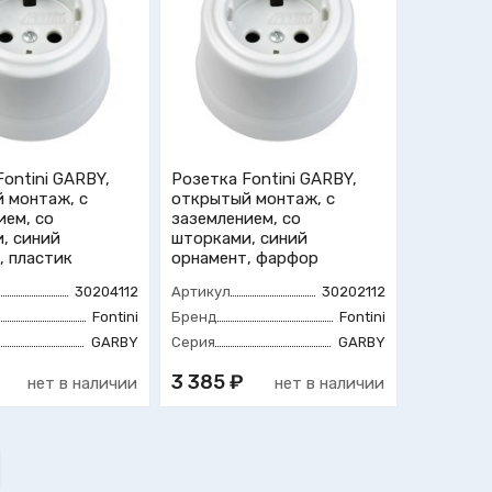
Fontini GARBY,
Розетка Fontini GARBY,
 монтаж, с
открытый монтаж, с
ием, со
заземлением, со
, синий
шторками, синий
, пластик
орнамент, фарфор
30204112
Артикул
30202112
Fontini
Бренд
Fontini
GARBY
Серия
GARBY
3 385 ₽
нет в наличии
нет в наличии