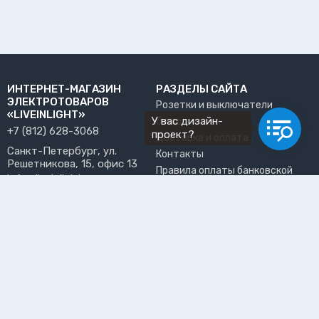
ИНТЕРНЕТ-МАГАЗИН
РАЗДЕЛЫ САЙТА
ЭЛЕКТРОТОВАРОВ
Розетки и выключатели
«LIVEINLIGHT»
У вас дизайн-
О нас
+7 (812) 628-3068
проект?
Доставка и оплата
Санкт-Петербург, ул.
Контакты
Решетникова, 15, офис 13
Правила оплаты банковской
info@liveinlight.ru
картой
Возврат и обмен товара
ПРИНИМАЕМ К ОПЛАТЕ
Где забрать заказ?
ПОЛЬЗОВАТЕЛЬ
Личный кабинет
Избранное