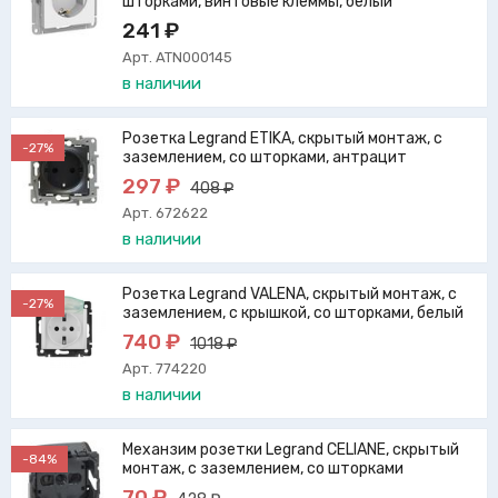
шторками, винтовые клеммы, белый
241 ₽
Арт. ATN000145
в наличии
Розетка Legrand ETIKA, скрытый монтаж, с
-27%
заземлением, со шторками, антрацит
297 ₽
408 ₽
Арт. 672622
в наличии
Розетка Legrand VALENA, скрытый монтаж, с
-27%
заземлением, с крышкой, со шторками, белый
740 ₽
1018 ₽
Арт. 774220
в наличии
Механзим розетки Legrand CELIANE, скрытый
-84%
монтаж, с заземлением, со шторками
70 ₽