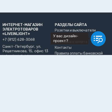
ИНТЕРНЕТ-МАГАЗИН
РАЗДЕЛЫ САЙТА
ЭЛЕКТРОТОВАРОВ
Розетки и выключатели
«LIVEINLIGHT»
У вас дизайн-
О нас
+7 (812) 628-3068
проект?
Доставка и оплата
Санкт-Петербург, ул.
Контакты
Решетникова, 15, офис 13
Правила оплаты банковской
info@liveinlight.ru
картой
Возврат и обмен товара
ПРИНИМАЕМ К ОПЛАТЕ
Где забрать заказ?
ПОЛЬЗОВАТЕЛЬ
Личный кабинет
Избранное
Подпишитесь на рассылку, чтобы первыми узнавать о
новинках, акциях и спецпредложениях