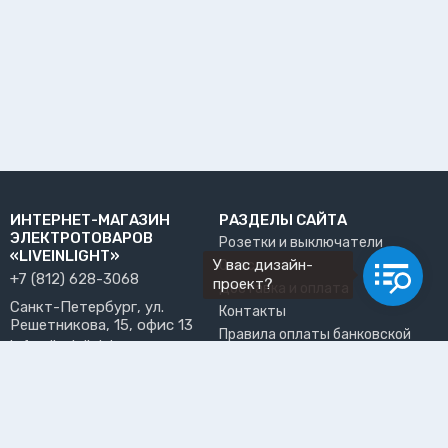
ИНТЕРНЕТ-МАГАЗИН
РАЗДЕЛЫ САЙТА
ЭЛЕКТРОТОВАРОВ
Розетки и выключатели
«LIVEINLIGHT»
У вас дизайн-
О нас
+7 (812) 628-3068
проект?
Доставка и оплата
Санкт-Петербург, ул.
Контакты
Решетникова, 15, офис 13
Правила оплаты банковской
info@liveinlight.ru
картой
Возврат и обмен товара
ПРИНИМАЕМ К ОПЛАТЕ
Где забрать заказ?