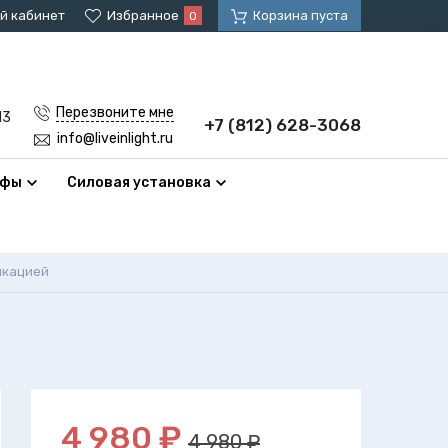
й кабинет
Избранное
Корзина пуста
0
Перезвоните мне
13
+7 (812) 628-3068
info@liveinlight.ru
афы
Силовая установка
икацией
4 980
₽
4 980 ₽