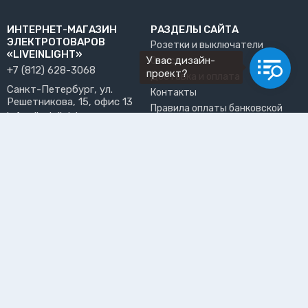
ИНТЕРНЕТ-МАГАЗИН
РАЗДЕЛЫ САЙТА
ЭЛЕКТРОТОВАРОВ
Розетки и выключатели
«LIVEINLIGHT»
У вас дизайн-
О нас
+7 (812) 628-3068
проект?
Доставка и оплата
Санкт-Петербург, ул.
Контакты
Решетникова, 15, офис 13
Правила оплаты банковской
info@liveinlight.ru
картой
Возврат и обмен товара
ПРИНИМАЕМ К ОПЛАТЕ
Где забрать заказ?
ПОЛЬЗОВАТЕЛЬ
Личный кабинет
Избранное
Подпишитесь на рассылку, чтобы первыми узнавать о
новинках, акциях и спецпредложениях