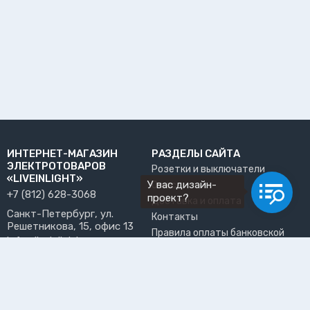
ИНТЕРНЕТ-МАГАЗИН
РАЗДЕЛЫ САЙТА
ЭЛЕКТРОТОВАРОВ
Розетки и выключатели
«LIVEINLIGHT»
У вас дизайн-
О нас
+7 (812) 628-3068
проект?
Доставка и оплата
Санкт-Петербург, ул.
Контакты
Решетникова, 15, офис 13
Правила оплаты банковской
info@liveinlight.ru
картой
Возврат и обмен товара
ПРИНИМАЕМ К ОПЛАТЕ
Где забрать заказ?