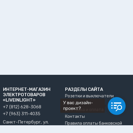
ИНТЕРНЕТ-МАГАЗИН
РАЗДЕЛЫ САЙТА
ЭЛЕКТРОТОВАРОВ
Розетки и выключатели
«LIVEINLIGHT»
У вас дизайн-
О нас
+7 (812) 628-3068
проект?
Доставка и оплата
+7 (963) 311-4035
Контакты
Санкт-Петербург, ул.
Правила оплаты банковской
Решетникова, 15, офис 13
картой