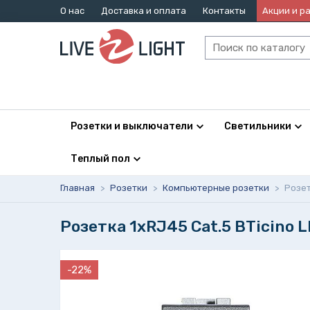
О нас
Доставка и оплата
Контакты
Акции и р
Розетки и выключатели
Светильники
Теплый пол
Главная
>
Розетки
>
Компьютерные розетки
>
Розет
Розетка 1xRJ45 Cat.5 BTicino 
-22%