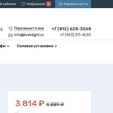
й кабинет
Избранное
Корзина пуста
0
+7 (812) 628-3068
Перезвоните мне
13
+7 (963) 311-4035
info@liveinlight.ru
афы
Силовая установка
3 814
₽
4 889 ₽