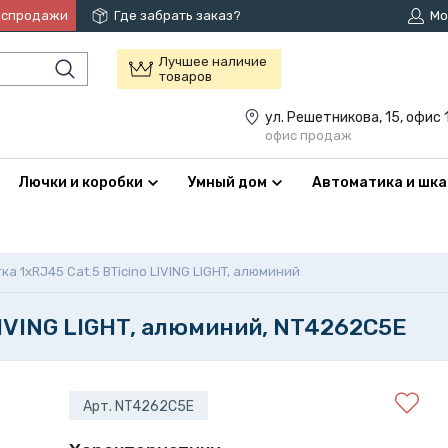
аспродажи
Где забрать заказ?
Мо
Лучшее наличие
товаров
ул. Решетникова, 15, офис 
офис продаж
Лючки и коробки
Умный дом
Автоматика и шк
ка 1xRJ45 Cat.5 BTicino LIVING LIGHT, алюминий
LIVING LIGHT, алюминий, NT4262C5E
Арт. NT4262C5E