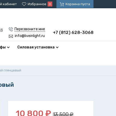
й кабинет
Избранное
Корзина пуста
0
Перезвоните мне
13
+7 (812) 628-3068
info@liveinlight.ru
афы
Силовая установка
ый глянцевый
мовый
10 800
₽
13 500 ₽