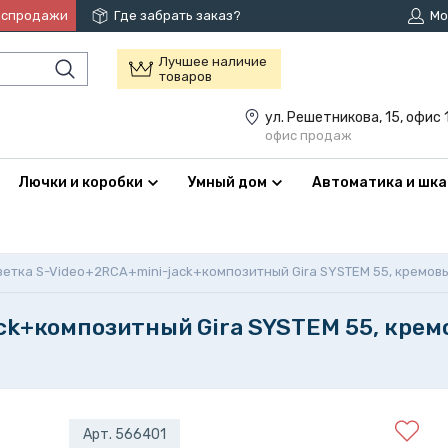
аспродажи
Где забрать заказ?
Мо
Лучшее наличие
товаров
ул. Решетникова, 15, офис 
офис продаж
Лючки и коробки
Умный дом
Автоматика и шк
зетка S-Video+2RCA+mini-jack+композитный Gira SYSTEM 55, кремов
ck+композитный Gira SYSTEM 55, кре
Арт. 566401