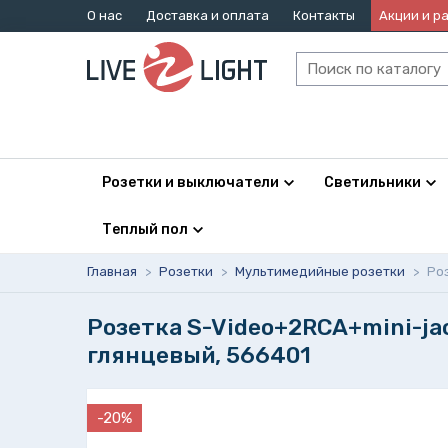
О нас
Доставка и оплата
Контакты
Акции и р
Розетки и выключатели
Светильники
Теплый пол
Главная
>
Розетки
>
Мультимедийные розетки
>
Ро
Розетка S-Video+2RCA+mini-ja
глянцевый, 566401
-20%