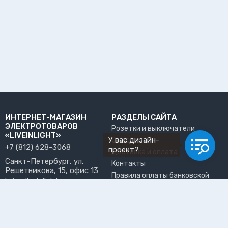
ИНТЕРНЕТ-МАГАЗИН
РАЗДЕЛЫ САЙТА
ЭЛЕКТРОТОВАРОВ
Розетки и выключатели
«LIVEINLIGHT»
У вас дизайн-
О нас
+7 (812) 628-3068
проект?
Доставка и оплата
Санкт-Петербург, ул.
Контакты
Решетникова, 15, офис 13
Правила оплаты банковской
info@liveinlight.ru
картой
Возврат и обмен товара
ПРИНИМАЕМ К ОПЛАТЕ
Где забрать заказ?