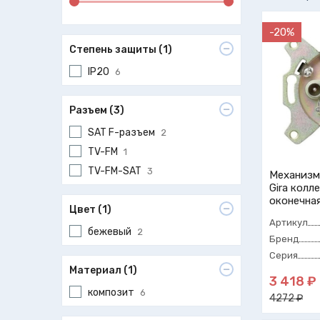
-20%
Степень защиты (1)
IP20
6
Разъем (3)
SAT F-разъем
2
TV-FM
1
TV-FM-SAT
3
Механизм
Gira колле
оконечна
Цвет (1)
Артикул
бежевый
2
Бренд
Серия
Материал (1)
3 418 ₽
композит
6
4272 ₽