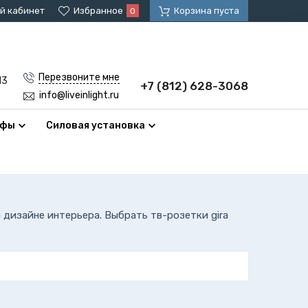
й кабинет
Избранное
Корзина пуста
0
Перезвоните мне
13
+7 (812) 628-3068
info@liveinlight.ru
афы
Силовая установка
 дизайне интерьера. Выбрать тв-розетки gira