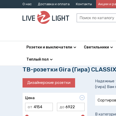
О нас
Доставка и оплата
Контакты
Акции и р
Розетки и выключатели
Светильники
Теплый пол
ТВ-розетки Gira (Гира) CLASSI
Надежные т
Дизайнерские розетки
(гира) Вам
Цена
Сортиров
от
до
В категори