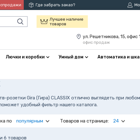
аспродажи
Где забрать заказ?
Мо
Лучшее наличие
товаров
ул. Решетникова, 15, офис 
офис продаж
Лючки и коробки
Умный дом
Автоматика и шк
X
в-розетки Gira (Гира) CLASSIX отлично выглядеть при любом
 поможет удобный фильтр нашего каталога.
ка по
популярным
Товаров на странице:
24
и 6 товаров