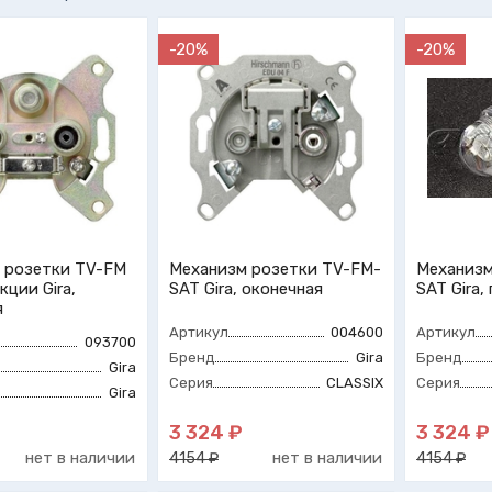
-20%
-20%
 розетки TV-FM
Механизм розетки TV-FM-
Механизм
кции Gira,
SAT Gira, оконечная
SAT Gira,
я
Артикул
004600
Артикул
093700
Бренд
Gira
Бренд
Gira
Серия
CLASSIX
Серия
Gira
3 324 ₽
3 324 ₽
нет в наличии
нет в наличии
4154 ₽
4154 ₽