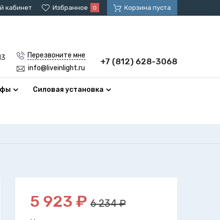
й кабинет
Избранное
Корзина пуста
0
Перезвоните мне
13
+7 (812) 628-3068
info@liveinlight.ru
афы
Силовая установка
5 923
₽
6 234 ₽