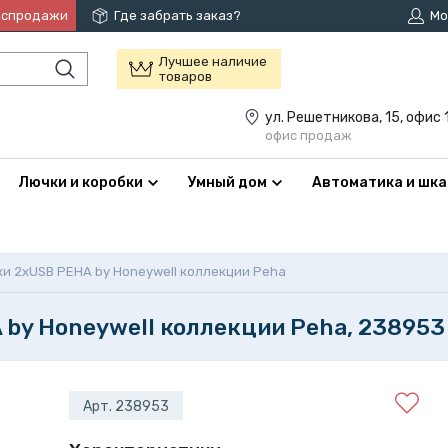
аспродажи
Где забрать заказ?
Мо
Лучшее наличие
товаров
ул. Решетникова, 15, офис 
офис продаж
Лючки и коробки
Умный дом
Автоматика и шк
и 2xUSB PEHA by Honeywell коллекции Peha
by Honeywell коллекции Peha, 238953
Арт. 238953