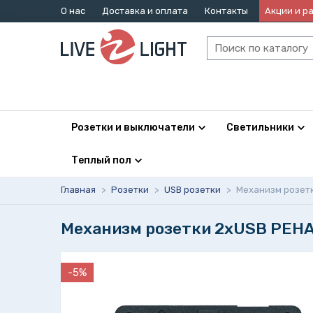
О нас
Доставка и оплата
Контакты
Акции и р
Розетки и выключатели
Светильники
Теплый пол
Главная
>
Розетки
>
USB розетки
>
Механизм розетк
Механизм розетки 2xUSB PEHA 
-5%