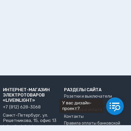
ИНТЕРНЕТ-МАГАЗИН
РАЗДЕЛЫ САЙТА
ЭЛЕКТРОТОВАРОВ
Розетки и выключатели
«LIVEINLIGHT»
У вас дизайн-
О нас
+7 (812) 628-3068
проект?
Доставка и оплата
Санкт-Петербург, ул.
Контакты
Решетникова, 15, офис 13
Правила оплаты банковской
info@liveinlight.ru
картой