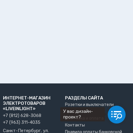
ИНТЕРНЕТ-МАГАЗИН
РАЗДЕЛЫ САЙТА
ЭЛЕКТРОТОВАРОВ
Розетки и выключатели
«LIVEINLIGHT»
У вас дизайн-
О нас
+7 (812) 628-3068
проект?
Доставка и оплата
+7 (963) 311-4035
Контакты
Санкт-Петербург, ул.
Правила оплаты банковской