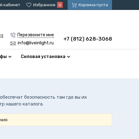
й кабинет
Избранное
Корзина пуста
0
Перезвоните мне
13
+7 (812) 628-3068
info@liveinlight.ru
афы
Силовая установка
беспечат безопасность там где вы их
р нашего каталога.
ния