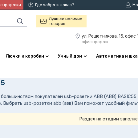
аспродажи
Где забрать заказ?
Мо
Лучшее наличие
товаров
ул. Решетникова, 15, офис 
офис продаж
Лючки и коробки
Умный дом
Автоматика и шк
55
большинством покупателей usb-розетки ABB (АВВ) BASIC55 о
. Выбрать usb-розетки abb (авв) Вам поможет удобный фильт
Раздел на стадии заполне