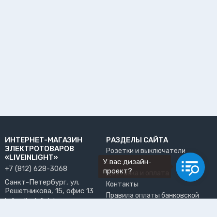
ИНТЕРНЕТ-МАГАЗИН
РАЗДЕЛЫ САЙТА
ЭЛЕКТРОТОВАРОВ
Розетки и выключатели
«LIVEINLIGHT»
У вас дизайн-
О нас
+7 (812) 628-3068
проект?
Доставка и оплата
Санкт-Петербург, ул.
Контакты
Решетникова, 15, офис 13
Правила оплаты банковской
info@liveinlight.ru
картой
Возврат и обмен товара