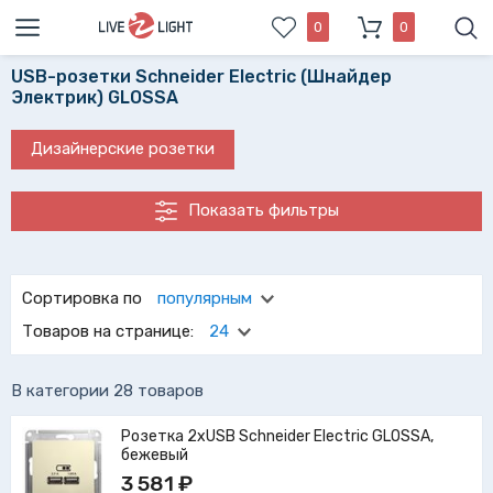
0
0
USB-розетки Schneider Electric (Шнайдер
Электрик) GLOSSA
Дизайнерские розетки
Показать фильтры
Стильные usb-розетки Schneider Electric (Шнайдер
Электрик) GLOSSA удовлетворят любые высокие запросы
Сортировка по
популярным
при любом дизайне интерьера. Выбрать usb-розетки
Товаров на странице:
24
schneider electric (шнайдер электрик) Вам поможет
удобный фильтр нашего каталога.
В категории 28 товаров
Розетка 2xUSB Schneider Electric GLOSSA,
бежевый
3 581 ₽