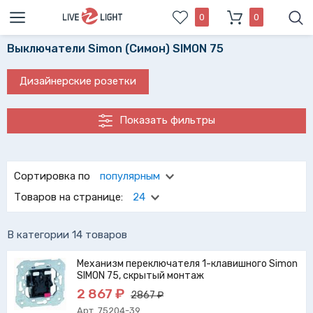
0
0
Выключатели Simon (Симон) SIMON 75
Дизайнерские розетки
Показать фильтры
Долговечные выключатели Simon (Симон) SIMON 75
прекрасно смотреться независимо от обстановки в доме.
Сортировка по
популярным
Выбрать выключатели simon (симон) simon Вам поможет
Товаров на странице:
24
удобный фильтр нашего каталога.
В категории 14 товаров
Механизм переключателя 1-клавишного Simon
SIMON 75, скрытый монтаж
2 867 ₽
2867 ₽
Арт. 75204-39