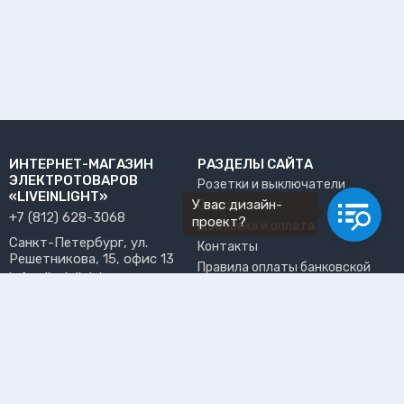
ИНТЕРНЕТ-МАГАЗИН
РАЗДЕЛЫ САЙТА
ЭЛЕКТРОТОВАРОВ
Розетки и выключатели
«LIVEINLIGHT»
У вас дизайн-
О нас
+7 (812) 628-3068
проект?
Доставка и оплата
Санкт-Петербург, ул.
Контакты
Решетникова, 15, офис 13
Правила оплаты банковской
info@liveinlight.ru
картой
Возврат и обмен товара
ПРИНИМАЕМ К ОПЛАТЕ
Где забрать заказ?
ПОЛЬЗОВАТЕЛЬ
Личный кабинет