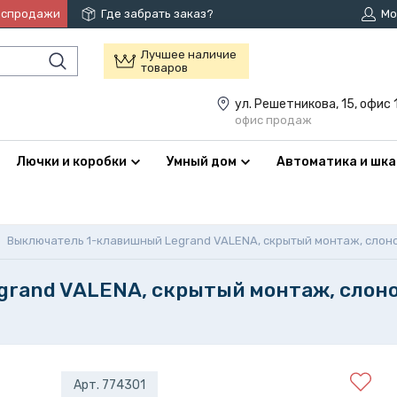
аспродажи
Где забрать заказ?
Мо
Лучшее наличие
товаров
ул. Решетникова, 15, офис 
офис продаж
Лючки и коробки
Умный дом
Автоматика и шк
Выключатель 1-клавишный Legrand VALENA, скрытый монтаж, слоно
rand VALENA, скрытый монтаж, слон
Арт. 774301