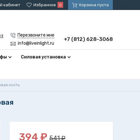
й кабинет
Избранное
Корзина пуста
0
Перезвоните мне
13
+7 (812) 628-3068
info@liveinlight.ru
афы
Силовая установка
вая кость
овая
394
₽
541 ₽