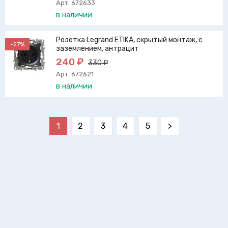
Арт. 672633
в наличии
Розетка Legrand ETIKA, скрытый монтаж, с
-27%
заземлением, антрацит
240 ₽
330 ₽
Арт. 672621
в наличии
1
2
3
4
5
>
Качество и безопасность стали визитной карточкой
продукции компании Legrand. Розетки и выключатели
этого французского производителя продаются в 180
странах мира.
На что обратить внимание при выборе
электротоваров?