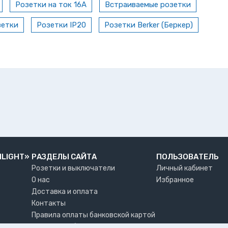
Розетки на ток 16А
Встраиваемые розетки
зетки
Розетки IP20
Розетки Berker (Беркер)
NLIGHT»
РАЗДЕЛЫ САЙТА
ПОЛЬЗОВАТЕЛЬ
Розетки и выключатели
Личный кабинет
О нас
Избранное
Доставка и оплата
Контакты
Правила оплаты банковской картой
Возврат и обмен товара