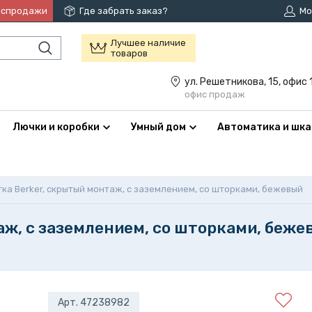
аспродажи
Где забрать заказ?
Мо
Лучшее наличие
товаров
ул. Решетникова, 15, офис 
офис продаж
Лючки и коробки
Умный дом
Автоматика и шк
ка Berker, скрытый монтаж, с заземлением, со шторками, бежевый
аж, с заземлением, со шторками, беже
Арт. 47238982