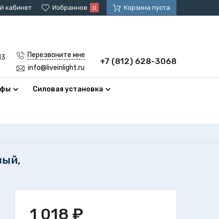
й кабинет
Избранное
Корзина пуста
0
Перезвоните мне
13
+7 (812) 628-3068
info@liveinlight.ru
афы
Силовая установка
вый,
1 018
₽