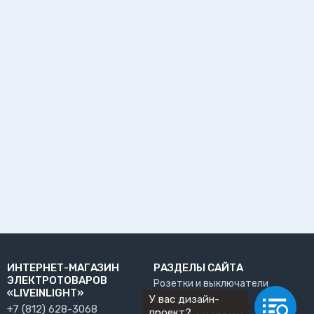
ИНТЕРНЕТ-МАГАЗИН
РАЗДЕЛЫ САЙТА
ЭЛЕКТРОТОВАРОВ
Розетки и выключатели
«LIVEINLIGHT»
У вас дизайн-
О нас
+7 (812) 628-3068
проект?