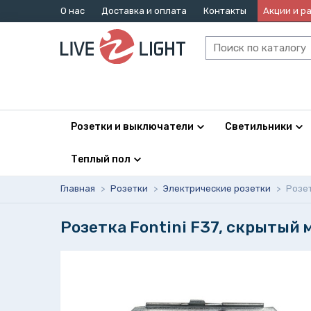
О нас
Доставка и оплата
Контакты
Акции и р
Розетки и выключатели
Светильники
Теплый пол
Главная
>
Розетки
>
Электрические розетки
>
Розет
Розетка Fontini F37, скрытый