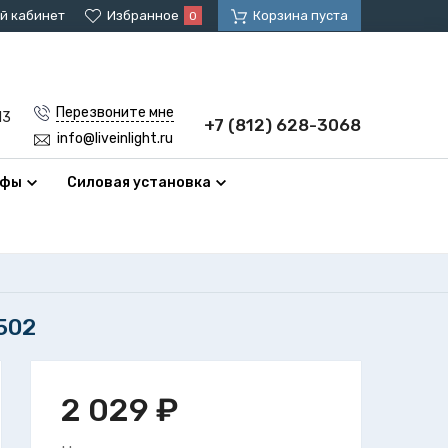
й кабинет
Избранное
Корзина пуста
0
Перезвоните мне
13
+7 (812) 628-3068
info@liveinlight.ru
афы
Силовая установка
502
2 029
₽