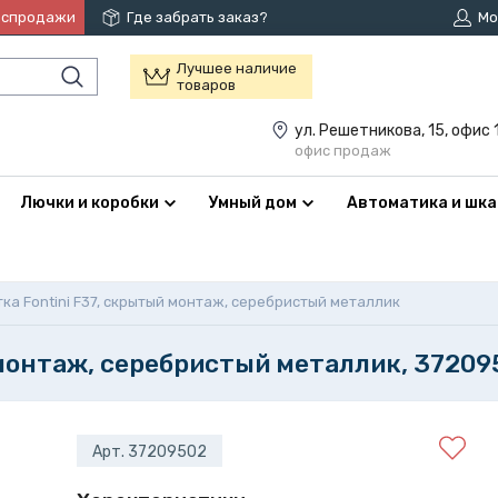
аспродажи
Где забрать заказ?
Мо
Лучшее наличие
товаров
ул. Решетникова, 15, офис 
офис продаж
Лючки и коробки
Умный дом
Автоматика и шк
ка Fontini F37, скрытый монтаж, серебристый металлик
 монтаж, серебристый металлик, 37209
Арт. 37209502