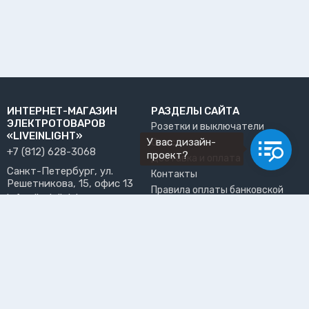
ИНТЕРНЕТ-МАГАЗИН
РАЗДЕЛЫ САЙТА
ЭЛЕКТРОТОВАРОВ
Розетки и выключатели
«LIVEINLIGHT»
У вас дизайн-
О нас
+7 (812) 628-3068
проект?
Доставка и оплата
Санкт-Петербург, ул.
Контакты
Решетникова, 15, офис 13
Правила оплаты банковской
info@liveinlight.ru
картой
Возврат и обмен товара
ПРИНИМАЕМ К ОПЛАТЕ
Где забрать заказ?
ПОЛЬЗОВАТЕЛЬ
Личный кабинет
Избранное