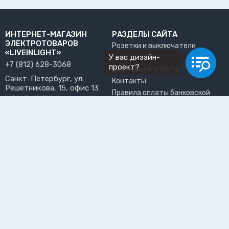
ИНТЕРНЕТ-МАГАЗИН
РАЗДЕЛЫ САЙТА
ЭЛЕКТРОТОВАРОВ
Розетки и выключатели
«LIVEINLIGHT»
У вас дизайн-
О нас
+7 (812) 628-3068
проект?
Доставка и оплата
Санкт-Петербург, ул.
Контакты
Решетникова, 15, офис 13
Правила оплаты банковской
info@liveinlight.ru
картой
Возврат и обмен товара
ПРИНИМАЕМ К ОПЛАТЕ
Где забрать заказ?
ПОЛЬЗОВАТЕЛЬ
Личный кабинет
Избранное
Подпишитесь на рассылку, чтобы первыми узнавать о
новинках, акциях и спецпредложениях