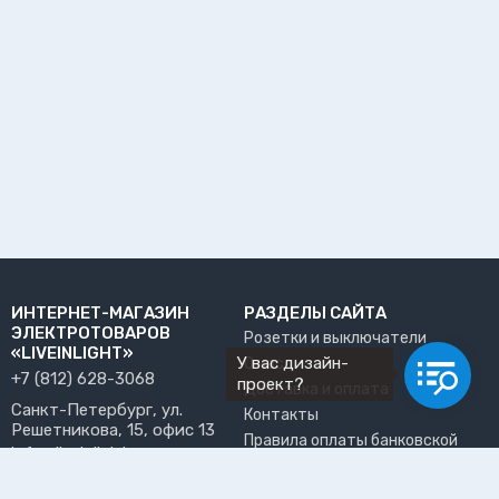
ИНТЕРНЕТ-МАГАЗИН
РАЗДЕЛЫ САЙТА
ЭЛЕКТРОТОВАРОВ
Розетки и выключатели
«LIVEINLIGHT»
У вас дизайн-
О нас
+7 (812) 628-3068
проект?
Доставка и оплата
Санкт-Петербург, ул.
Контакты
Решетникова, 15, офис 13
Правила оплаты банковской
info@liveinlight.ru
картой
Возврат и обмен товара
ПРИНИМАЕМ К ОПЛАТЕ