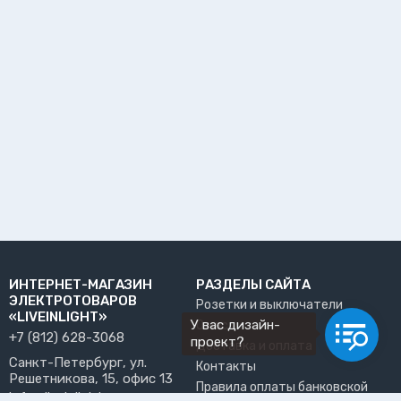
ИНТЕРНЕТ-МАГАЗИН
РАЗДЕЛЫ САЙТА
ЭЛЕКТРОТОВАРОВ
Розетки и выключатели
«LIVEINLIGHT»
У вас дизайн-
О нас
+7 (812) 628-3068
проект?
Доставка и оплата
Санкт-Петербург, ул.
Контакты
Решетникова, 15, офис 13
Правила оплаты банковской
info@liveinlight.ru