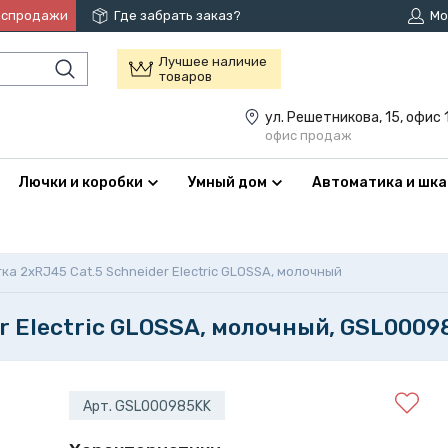
аспродажи
Где забрать заказ?
Мо
Лучшее наличие
товаров
ул. Решетникова, 15, офис 
офис продаж
Лючки и коробки
Умный дом
Автоматика и шк
ка 2xRJ45 Cat.5 Schneider Electric GLOSSA, молочный
er Electric GLOSSA, молочный, GSL000
Арт. GSL000985KK