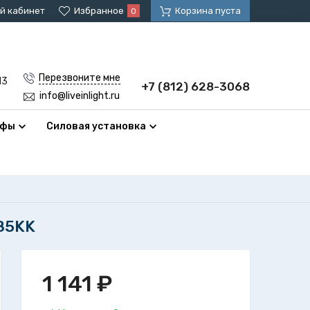
й кабинет
Избранное
Корзина пуста
0
Перезвоните мне
13
+7 (812) 628-3068
info@liveinlight.ru
афы
Силовая установка
985KK
1 141
₽