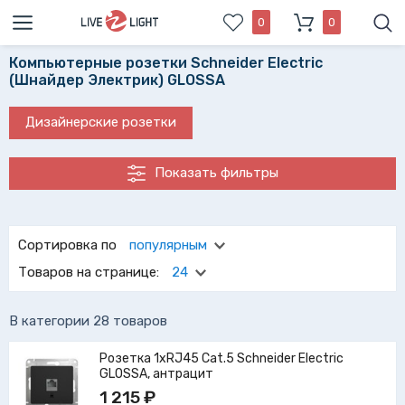
0
0
Компьютерные розетки Schneider Electric
(Шнайдер Электрик) GLOSSA
Дизайнерские розетки
Показать фильтры
Проверенные временем компьютерные розетки Schneider
Electric (Шнайдер Электрик) GLOSSA удовлетворят любые
Сортировка по
популярным
высокие запросы в любом месте интерьера квартиры.
Товаров на странице:
24
Выбрать компьютерные розетки schneider electric
(шнайдер электрик) Вам поможет удобный фильтр нашего
каталога.
В категории 28 товаров
Розетка 1xRJ45 Cat.5 Schneider Electric
GLOSSA, антрацит
1 215 ₽