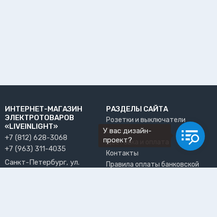
ИНТЕРНЕТ-МАГАЗИН
РАЗДЕЛЫ САЙТА
ЭЛЕКТРОТОВАРОВ
Розетки и выключатели
«LIVEINLIGHT»
У вас дизайн-
О нас
+7 (812) 628-3068
проект?
Доставка и оплата
+7 (963) 311-4035
Контакты
Санкт-Петербург, ул.
Правила оплаты банковской
Решетникова, 15, офис 13
картой
info@liveinlight.ru
Возврат и обмен товара
Где забрать заказ?
ПРИНИМАЕМ К ОПЛАТЕ