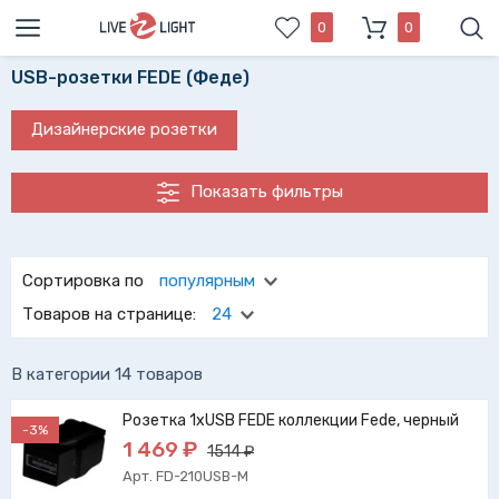
0
0
USB-розетки FEDE (Феде)
Дизайнерские розетки
Показать фильтры
Испытанные временем usb-розетки FEDE (Феде)
обеспечат удобство в использовании в вашем доме.
Сортировка по
популярным
Выбрать usb-розетки fede Вам поможет удобный фильтр
Товаров на странице:
24
нашего каталога.
В категории 14 товаров
Розетка 1xUSB FEDE коллекции Fede, черный
-3%
1 469 ₽
1514 ₽
Арт. FD-210USB-M